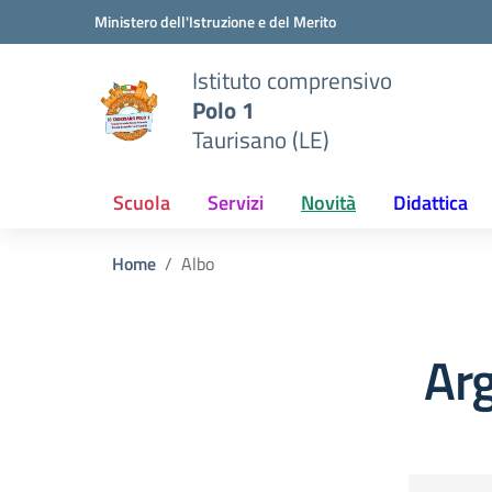
Vai ai contenuti
Vai al menu di navigazione
Vai al footer
Ministero dell'Istruzione e del Merito
Istituto comprensivo
Polo 1
Taurisano (LE)
Scuola
Servizi
Novità
Didattica
Home
Albo
Ar