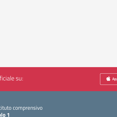
iciale su:
App
tituto comprensivo
olo 1