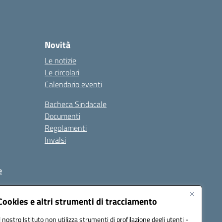
Novità
Le notizie
Le circolari
Calendario eventi
Bacheca Sindacale
Documenti
Regolamenti
Invalsi
e
Cookies e altri strumenti di tracciamento
Il nostro Istituto non utilizza strumenti di profilazione degli utenti -
C88900T@pec.istruzione.it