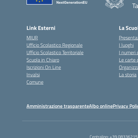
Ta
— 
Link Esterni
La Scuo
MIUR
Presenta
Ufficio Scolastico Regionale
I luoghi
Ufficio Scolastico Territoriale
I numeri 
Scuola in Chiaro
Le carte 
Iscrizioni On Line
Organizz
Invalsi
La storia
Comune
Amministrazione trasparente
Albo online
Privacy Poli
Centralino:
+39 08336215