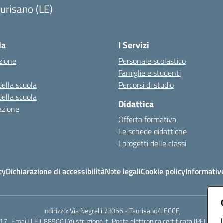
urisano (LE)
Visita la pagina iniziale della scuola
la
I Servizi
zione
Personale scolastico
Famiglie e studenti
della scuola
Percorsi di studio
della scuola
Didattica
azione
Offerta formativa
Le schede didattiche
I progetti delle classi
cy
Dichiarazione di accessibilità
Note legali
Cookie policy
Informativ
Indirizzo:
Via Negrelli 73056 - Taurisano/LECCE
17
Email:
LEIC88900T@istruzione.it
Posta elettronica certificata (PEC):
LEI