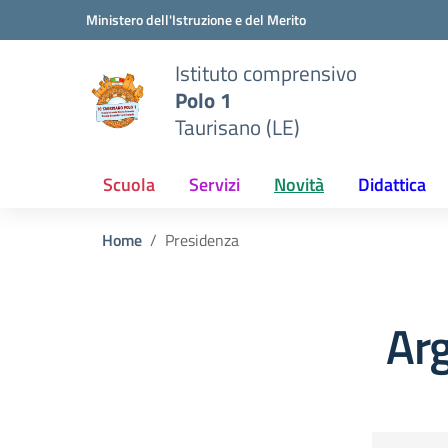
Vai ai contenuti
Vai al menu di navigazione
Vai al footer
Ministero dell'Istruzione e del Merito
Istituto comprensivo
Polo 1
Taurisano (LE)
Scuola
Servizi
Novità
Didattica
Home
Presidenza
Ar