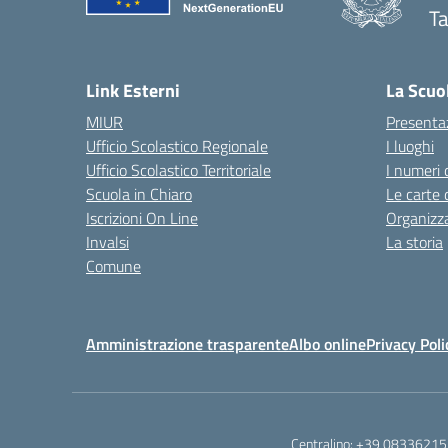
Ta
— 
Link Esterni
La Scuo
MIUR
Presenta
Ufficio Scolastico Regionale
I luoghi
Ufficio Scolastico Territoriale
I numeri 
Scuola in Chiaro
Le carte 
Iscrizioni On Line
Organizz
Invalsi
La storia
Comune
Amministrazione trasparente
Albo online
Privacy Poli
Centralino:
+39 08336215