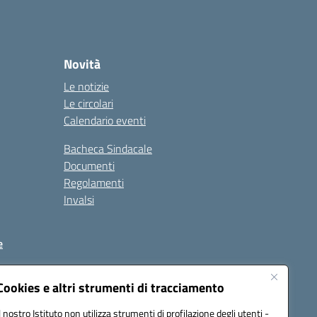
Novità
Le notizie
Le circolari
Calendario eventi
Bacheca Sindacale
Documenti
Regolamenti
Invalsi
e
Cookies e altri strumenti di tracciamento
Il nostro Istituto non utilizza strumenti di profilazione degli utenti -
C88900T@pec.istruzione.it