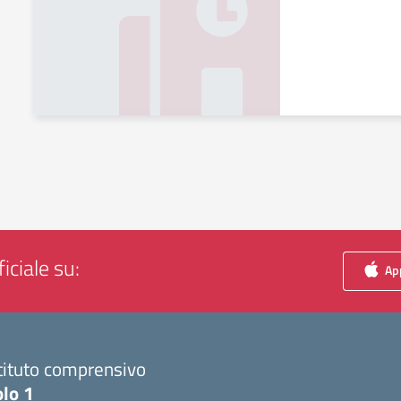
iciale su:
App
tituto comprensivo
olo 1