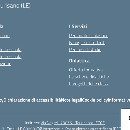
urisano (LE)
Visita la pagina iniziale della scuola
la
I Servizi
zione
Personale scolastico
Famiglie e studenti
della scuola
Percorsi di studio
della scuola
Didattica
azione
Offerta formativa
Le schede didattiche
I progetti delle classi
cy
Dichiarazione di accessibilità
Note legali
Cookie policy
Informativ
Indirizzo:
Via Negrelli 73056 - Taurisano/LECCE
17
Email:
LEIC88900T@istruzione.it
Posta elettronica certificata (PEC):
LEI