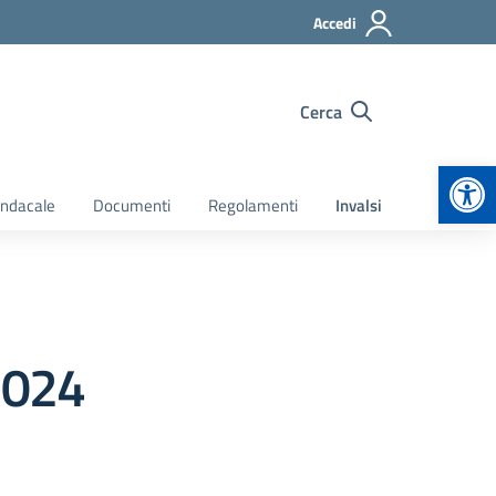
Accedi
Cerca
Apr
indacale
Documenti
Regolamenti
Invalsi
/2024