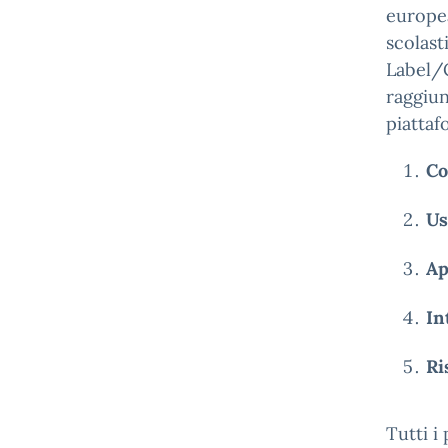
europea
scolast
Label/C
raggiun
piattaf
Co
Us
Ap
In
Ri
Tutti i