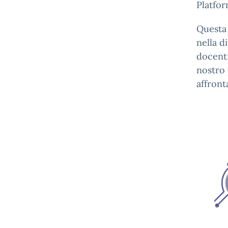
Platfor
Questa 
nella d
docenti
nostro 
affront