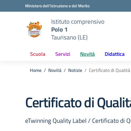
Vai ai contenuti
Vai al menu di navigazione
Vai al footer
Ministero dell'Istruzione e del Merito
Istituto comprensivo
Polo 1
Taurisano (LE)
Scuola
Servizi
Novità
Didattica
Home
Novità
Notizie
Certificato di Quali
Certificato di Qual
eTwinning Quality Label / Certificato di