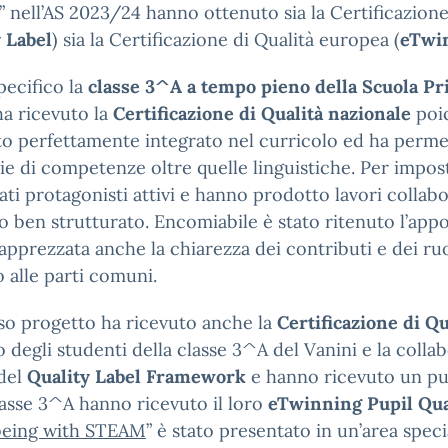
nell’AS 2023/24 hanno ottenuto sia la Certificazione 
 Label
) sia la Certificazione di Qualità europea (
eTwin
pecifico la
classe 3^A a tempo pieno della Scuola Pri
a ricevuto la
Certificazione di Qualità nazionale
poi
o perfettamente integrato nel curricolo ed ha permes
ie di competenze oltre quelle linguistiche. Per impost
ati protagonisti attivi e hanno prodotto lavori collabo
to ben strutturato. Encomiabile è stato ritenuto l’appor
 apprezzata anche la chiarezza dei contributi e dei r
o alle parti comuni.
so progetto ha ricevuto anche la
Certificazione di Q
ro degli studenti della classe 3^A del Vanini e la coll
 del
Quality Label Framework
e hanno ricevuto un punt
lasse 3^A hanno ricevuto il loro
eTwinning Pupil Qua
being with STEAM
” è stato presentato in un’area spe