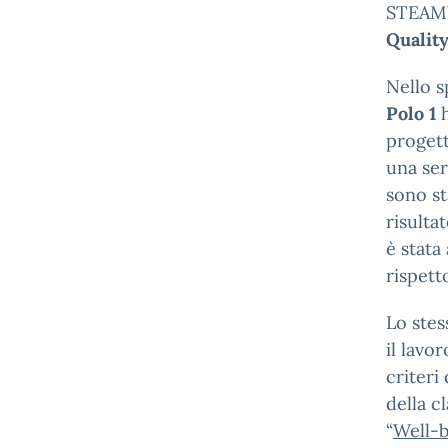
STEAM” 
Quality
Nello s
Polo 1
h
progett
una ser
sono st
risulta
è stata
rispett
Lo stes
il lavo
criteri
della c
“
Well-