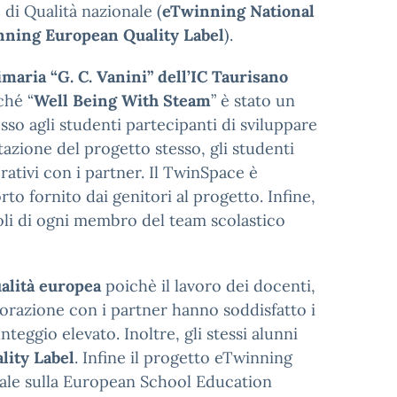
di Qualità nazionale (
eTwinning National
ning European Quality Label
).
maria “G. C. Vanini” dell’IC Taurisano
ché “
Well Being With Steam
” è stato un
so agli studenti partecipanti di sviluppare
azione del progetto stesso, gli studenti
rativi con i partner. Il TwinSpace è
to fornito dai genitori al progetto. Infine,
uoli di ogni membro del team scolastico
ualità europea
poichè il lavoro dei docenti,
aborazione con i partner hanno soddisfatto i
eggio elevato. Inoltre, gli stessi alunni
lity Label
. Infine il progetto eTwinning
ciale sulla European School Education