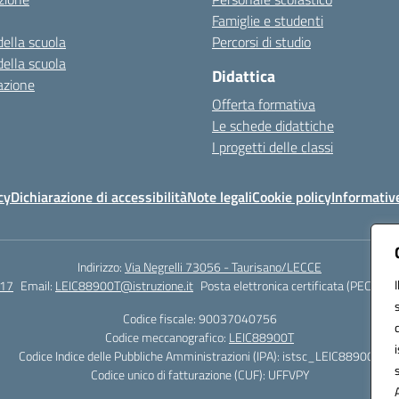
Famiglie e studenti
della scuola
Percorsi di studio
della scuola
Didattica
azione
Offerta formativa
Le schede didattiche
I progetti delle classi
cy
Dichiarazione di accessibilità
Note legali
Cookie policy
Informativ
Indirizzo:
Via Negrelli 73056 - Taurisano/LECCE
17
Email:
LEIC88900T@istruzione.it
Posta elettronica certificata (PEC):
LEI
Codice fiscale: 90037040756
Codice meccanografico:
LEIC88900T
Codice Indice delle Pubbliche Amministrazioni (IPA): istsc_LEIC88900T
Codice unico di fatturazione (CUF): UFFVPY