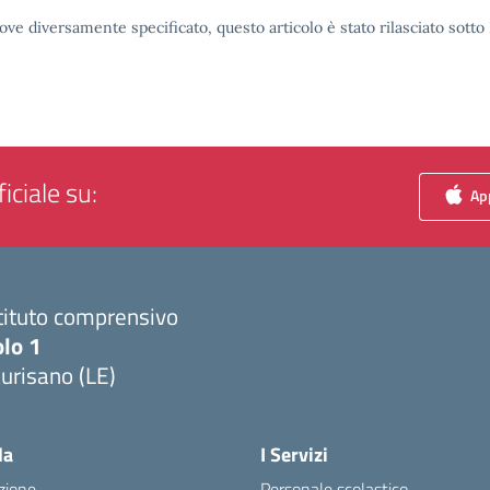
ove diversamente specificato, questo articolo è stato rilasciato sott
iciale su:
App
tituto comprensivo
olo 1
urisano (LE)
Visita la pagina iniziale della scuola
la
I Servizi
zione
Personale scolastico