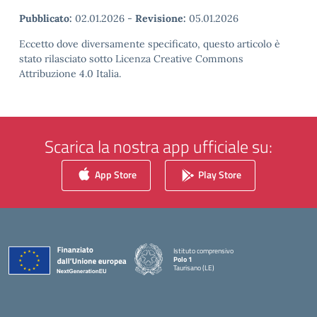
Pubblicato:
02.01.2026
-
Revisione:
05.01.2026
Eccetto dove diversamente specificato, questo articolo è
stato rilasciato sotto Licenza Creative Commons
Attribuzione 4.0 Italia.
Scarica la nostra app ufficiale su:
App Store
Play Store
Istituto comprensivo
Polo 1
Taurisano (LE)
— Visita la pagina iniziale della scuola