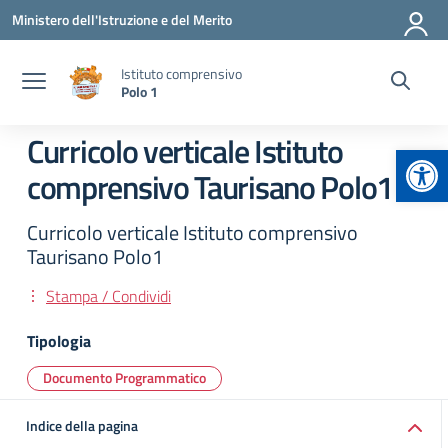
Vai ai contenuti
Vai al menu di navigazione
Vai al footer
Ministero dell'Istruzione e del Merito
Istituto comprensivo
Polo 1
Curricolo verticale Istituto
Apr
comprensivo Taurisano Polo1
Curricolo verticale Istituto comprensivo
Taurisano Polo1
Stampa / Condividi
Tipologia
Documento Programmatico
Indice della pagina