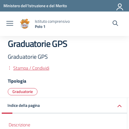
Vai ai contenuti
Vai al menu di navigazione
Vai al footer
Ministero dell'Istruzione e del Merito
Istituto comprensivo
Polo 1
Graduatorie GPS
Graduatorie GPS
Stampa / Condividi
Tipologia
Graduatorie
Indice della pagina
Descrizione