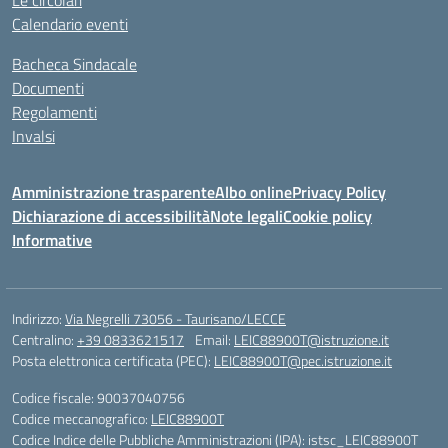
Le circolari
Calendario eventi
Bacheca Sindacale
Documenti
Regolamenti
Invalsi
Amministrazione trasparente
Albo online
Privacy Policy
Dichiarazione di accessibilità
Note legali
Cookie policy
Informative
Indirizzo:
Via Negrelli 73056 - Taurisano/LECCE
Centralino:
+39 0833621517
Email:
LEIC88900T@istruzione.it
Posta elettronica certificata (PEC):
LEIC88900T@pec.istruzione.it
Codice fiscale: 90037040756
Codice meccanografico:
LEIC88900T
Codice Indice delle Pubbliche Amministrazioni (IPA): istsc_LEIC88900T