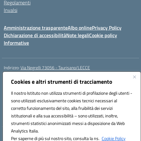
Regolamenti
Invalsi
Amministrazione trasparente
Albo online
Privacy Policy
Dichiarazione di accessibilità
Note legali
Cookie policy
Informative
Indirizzo:
Via Negrelli 73056 - Taurisano/LECCE
Centralino:
+39 0833621517
Email:
LEIC88900T@istruzione.it
Posta elettronica certificata (PEC):
Cookies e altri strumenti di tracciamento
LEIC88900T@pec.istruzione.it
Codice fiscale: 90037040756
Il nostro Istituto non utilizza strumenti di profilazione degli utenti -
Codice meccanografico:
LEIC88900T
sono utilizzati esclusivamente cookies tecnici necessari al
Codice Indice delle Pubbliche Amministrazioni (IPA): istsc_LEIC88900T
corretto funzionamento del sito, alla fruibilità dei servizi
Codice unico di fatturazione (CUF): UFFVPY
istituzionali e alla sua accessibilità – sono utilizzati, inoltre,
strumenti statistici anonimizzati messi a disposizione da Web
Analytics Italia.
Hosting & Powered by 3D Solution S.r.l.
Per saperne di più sul nostro sito, consulta la ns.
Cookie Policy