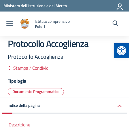
Vai ai contenuti
Vai al menu di navigazione
Vai al footer
Ministero dell'Istruzione e del Merito
Istituto comprensivo
Polo 1
Protocollo Accoglienza
Apr
Protocollo Accoglienza
Stampa / Condividi
Tipologia
Documento Programmatico
Indice della pagina
Descrizione