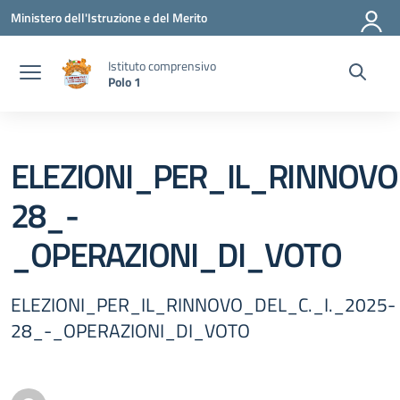
Vai ai contenuti
Vai al menu di navigazione
Vai al footer
Ministero dell'Istruzione e del Merito
Istituto comprensivo
Polo 1
ELEZIONI_PER_IL_RINNOVO
28_-
_OPERAZIONI_DI_VOTO
ELEZIONI_PER_IL_RINNOVO_DEL_C._I._2025-
28_-_OPERAZIONI_DI_VOTO