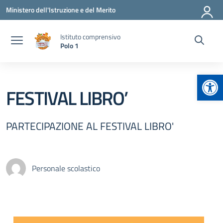
Vai ai contenuti
Vai al menu di navigazione
Vai al footer
Ministero dell'Istruzione e del Merito
Istituto comprensivo
Polo 1
Apr
FESTIVAL LIBRO’
PARTECIPAZIONE AL FESTIVAL LIBRO'
Personale scolastico