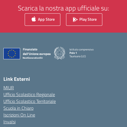
Scarica la nostra app ufficiale su:
App Store
Play Store
Istituto comprensivo
Polo 1
Taurisano (LE)
— Visita la pagina iniziale della scuola
Link Esterni
MIUR
Ufficio Scolastico Regionale
Ufficio Scolastico Territoriale
Scuola in Chiaro
Iscrizioni On Line
Invalsi