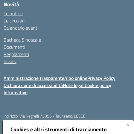
Novità
Le notizie
Le circolari
Calendario eventi
Bacheca Sindacale
Documenti
Regolamenti
Invalsi
Amministrazione trasparente
Albo online
Privacy Policy
Dichiarazione di accessibilità
Note legali
Cookie policy
Informative
Indirizzo:
Via Negrelli 73056 - Taurisano/LECCE
Centralino:
+39 0833621517
Email:
LEIC88900T@istruzione.it
Posta elettronica certificata (PEC):
LEIC88900T@pec.istruzione.it
Cookies e altri strumenti di tracciamento