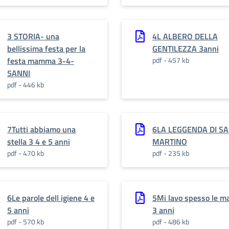
3 STORIA- una
4L ALBERO DELLA
bellissima festa per la
GENTILEZZA 3anni
festa mamma 3-4-
pdf - 457 kb
5ANNI
pdf - 446 kb
7Tutti abbiamo una
6LA LEGGENDA DI S
stella 3 4 e 5 anni
MARTINO
pdf - 470 kb
pdf - 235 kb
6Le parole dell igiene 4 e
5Mi lavo spesso le m
5 anni
3 anni
pdf - 570 kb
pdf - 486 kb