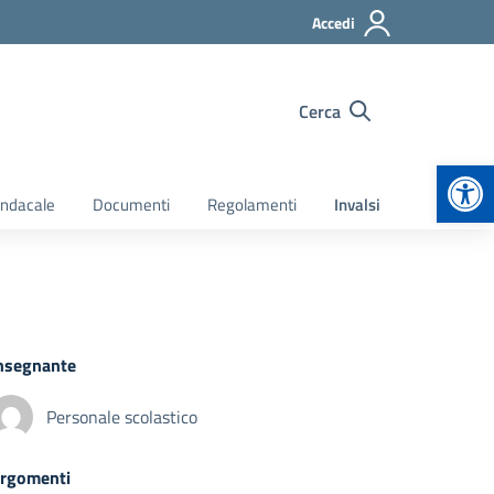
Accedi
Cerca
Apr
indacale
Documenti
Regolamenti
Invalsi
nsegnante
Personale scolastico
rgomenti