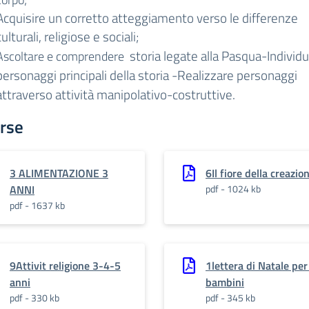
Acquisire un corretto atteggiamento verso le differenze
culturali, religiose e sociali;
storia legate alla Pasqua-Individu
Ascoltare e comprendere
personaggi principali della storia -Realizzare personaggi
attraverso attività manipolativo-costruttive.
rse
3 ALIMENTAZIONE 3
6Il fiore della creazio
ANNI
pdf - 1024 kb
pdf - 1637 kb
9Attivit religione 3-4-5
1lettera di Natale per 
anni
bambini
pdf - 330 kb
pdf - 345 kb