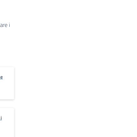
are i
ne
i