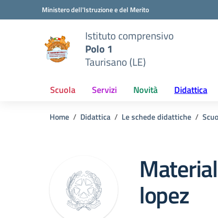
Vai ai contenuti
Vai al menu di navigazione
Vai al footer
Ministero dell'Istruzione e del Merito
Istituto comprensivo
Polo 1
Taurisano (LE)
Scuola
Servizi
Novità
Didattica
Home
Didattica
Le schede didattiche
Scuo
Material
lopez