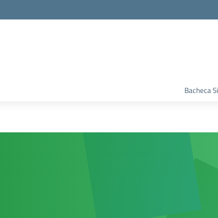
Bacheca S
i