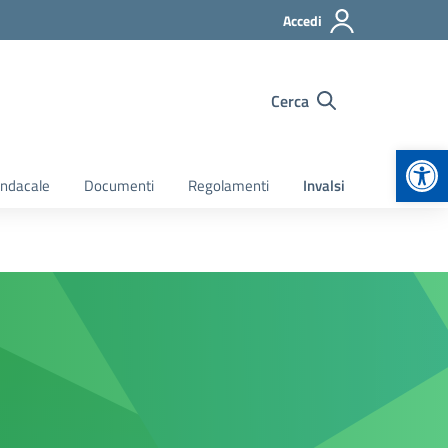
Accedi
Cerca
Apr
indacale
Documenti
Regolamenti
Invalsi