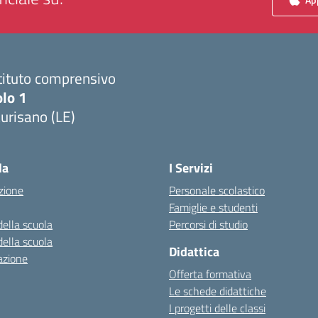
tituto comprensivo
olo 1
urisano (LE)
Visita la pagina iniziale della scuola
la
I Servizi
zione
Personale scolastico
Famiglie e studenti
della scuola
Percorsi di studio
della scuola
Didattica
azione
Offerta formativa
Le schede didattiche
I progetti delle classi