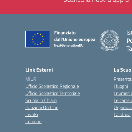
Is
P
Ta
— 
Link Esterni
La Scuo
MIUR
Presenta
Ufficio Scolastico Regionale
I luoghi
Ufficio Scolastico Territoriale
I numeri 
Scuola in Chiaro
Le carte 
Iscrizioni On Line
Organizz
Invalsi
La storia
Comune