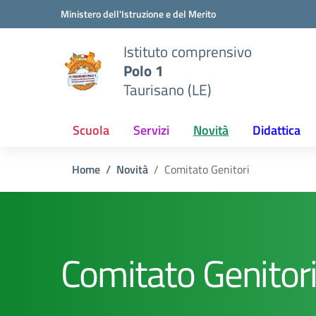
Vai ai contenuti
Vai al menu di navigazione
Vai al footer
Ministero dell'Istruzione e del Merito
Istituto comprensivo
Polo 1
Taurisano (LE)
Scuola
Servizi
Novità
Didattica
Home
Novità
Comitato Genitori
Comitato Genitor